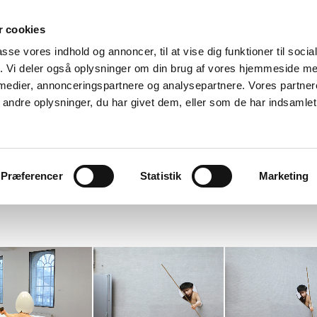
 cookies
passe vores indhold og annoncer, til at vise dig funktioner til soci
fik. Vi deler også oplysninger om din brug af vores hjemmeside m
 medier, annonceringspartnere og analysepartnere. Vores partne
ndre oplysninger, du har givet dem, eller som de har indsamlet 
Ole Tersløse
ks
cv
discourse
about
publications/press
links
Præferencer
Statistik
Marketing