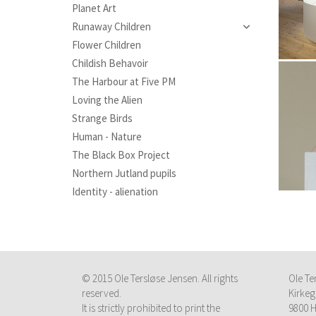
Planet Art
Runaway Children
Flower Children
pictures
Childish Behavoir
sculptures
The Harbour at Five PM
installation view
Loving the Alien
Strange Birds
Human - Nature
The Black Box Project
Northern Jutland pupils
Identity - alienation
© 2015 Ole Tersløse Jensen. All rights
Ole Te
reserved.
Kirkeg
It is strictly prohibited to print the
9800 H