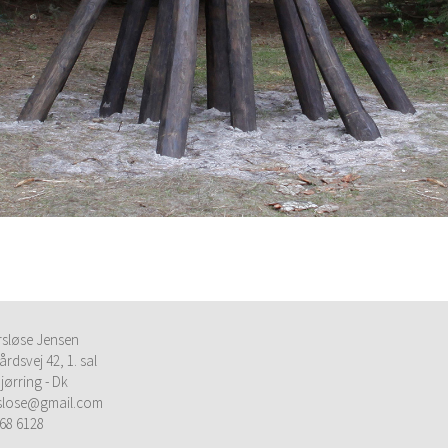
rsløse Jensen
årdsvej 42, 1. sal
jørring - Dk
rslose@gmail.com
68 6128