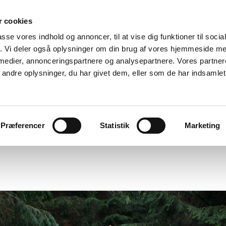
 cookies
passe vores indhold og annoncer, til at vise dig funktioner til soci
fik. Vi deler også oplysninger om din brug af vores hjemmeside m
 medier, annonceringspartnere og analysepartnere. Vores partne
ndre oplysninger, du har givet dem, eller som de har indsamlet 
Ole Tersløse
ks
cv
discourse
about
publications/press
links
Præferencer
Statistik
Marketing