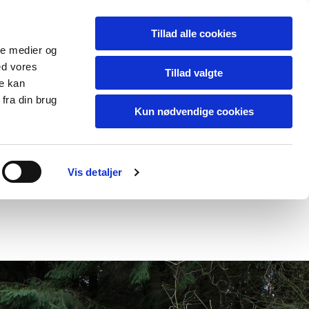
Tillad alle cookies
ale medier og
ed vores
Tillad valgte
re kan
fra din brug
Kun nødvendige cookies
blog
contact
Vis detaljer