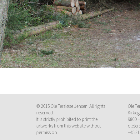
© 2015 Ole Tersløse Jensen. All rights
Ole Te
reserved.
Kirkeg
It is strictly prohibited to print the
9800 H
artworks from this website without
olete
permission.
+45 21