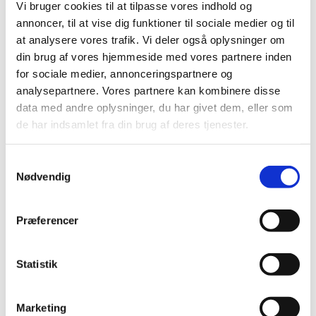
Vi bruger cookies til at tilpasse vores indhold og
annoncer, til at vise dig funktioner til sociale medier og til
at analysere vores trafik. Vi deler også oplysninger om
din brug af vores hjemmeside med vores partnere inden
for sociale medier, annonceringspartnere og
analysepartnere. Vores partnere kan kombinere disse
data med andre oplysninger, du har givet dem, eller som
de har indsamlet fra din brug af deres tjenester.
Samtykkevalg
Nødvendig
Præferencer
Mushroom Children
Statistik
The Mushroom Children is a series of 3d printed busts showing
children being 'infected' with mushrooms.
Marketing