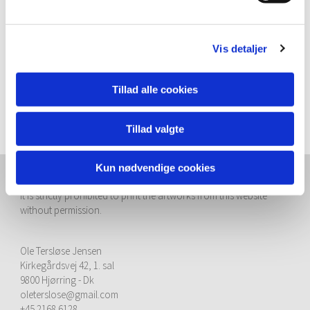
Far from the traditional, sentimental way of portraying children they
are depicted without revealing their feelings. Like a mute mushroom
in the woods they seem to hide their real nature.
Vis detaljer
Because we cann't get close the the Mushroom Chilren, the series
suggests that the world and the feelings of the child is a lost and
forgotten realm that the grown up viewer is denied acces to.
Tillad alle cookies
Tillad valgte
Kun nødvendige cookies
© 2015 Ole Tersløse Jensen. All rights reserved.
It is strictly prohibited to print the artworks from this website
without permission.
Ole Tersløse Jensen
Kirkegårdsvej 42, 1. sal
9800 Hjørring - Dk
oleterslose@gmail.com
+45 2168 6128